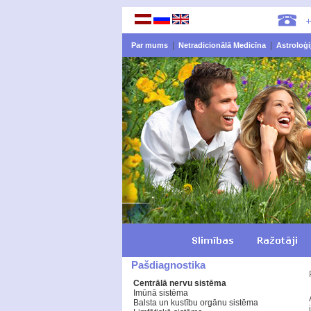
|
|
Par mums
Netradicionālā Medicīna
Astroloģi
Pašdiagnostika
Centrālā nervu sistēma
Imūnā sistēma
Balsta un kustību orgānu sistēma