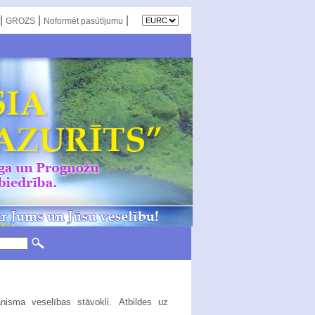
|
|
|
GROZS
Noformēt pasūtījumu
ganisma
veselības stāvokli.
Atbildes uz