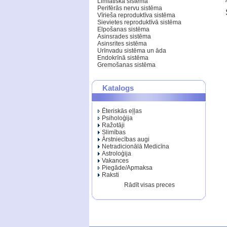
Limfātiskā sistēma
Perifērās nervu sistēma
Vīrieša reproduktīva sistēma
Sievietes reproduktīvā sistēma
Elpošanas sistēma
Asinsrades sistēma
Asinsrites sistēma
Urīnvadu sistēma un āda
Endokrīnā sistēma
Gremošanas sistēma
Katalogs
Ēteriskās eļļas
Psiholoģija
Ražotāji
Slimības
Ārstniecības augi
Netradicionālā Medicīna
Astroloģija
Vakances
Piegāde/Apmaksa
Raksti
Rādīt visas preces