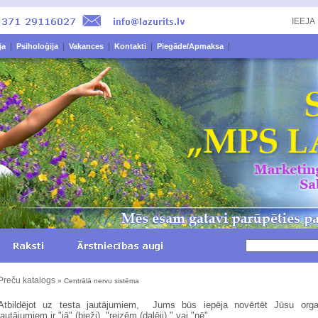
IEEJA
|
|
|
|
|
ja
Psiholoģija
Vakances
Kontakti
Piegāde/Apmaksa
Preču katalogs
» Centrālā nervu sistēma
Atbildējot uz
testa
jautājumiem
, Jums būs iepēja novērtēt Jūsu or
jautājumiem
ir
"jā"
(
bieži
)
,
"
reizēm
(
daļēji
) "
vai "
nē
".