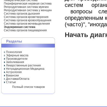
Лимфатическая система
Периферическая нервная система
систем орга
Репродуктивная система мужчин
вопросы след
Репродуктивная система у женщин
Система органов дыхания
определенным к
Система органов кроветворения
Система органов кровообращения
(часто)", "иногда
Система органов мочевыделения
Эндокринная система
Система органов пищеварения
Начать диаг
Разделы
Психология
Эфирные масла
Производители
Заболевания
Лекарственные растения
Нетрадиционная Медицина
Астрология
Вакансии
Доставка/Оплата
Статьи
Полный список товаров