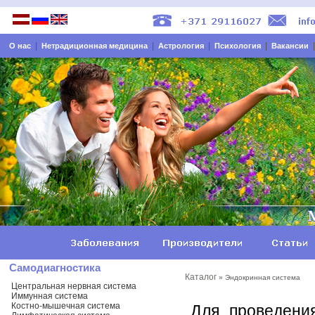
|
|
|
|
О нас
Нетрадиционная медицина
Астрология
Психология
Вакансии
Самодиагностика
Каталог
» Эндокринная система
Центральная нервная система
Иммунная система
Костно-мышечная система
Для проведени