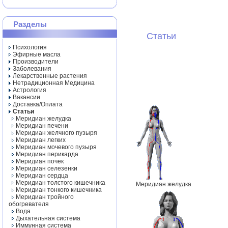
Разделы
Статьи
Психология
Эфирные масла
Производители
Заболевания
Лекарственные растения
Нетрадиционная Медицина
Астрология
Вакансии
Доставка/Оплата
Статьи
Меридиан желудка
Меридиан печени
Меридиан желчного пузыря
Меридиан легких
Меридиан мочевого пузыря
Меридиан перикарда
Меридиан почек
Меридиан селезенки
Меридиан сердца
Меридиан толстого кишечника
Меридиан желудка
Меридиан тонкого кишечника
Меридиан тройного
обогревателя
Вода
Дыхательная система
Иммунная система