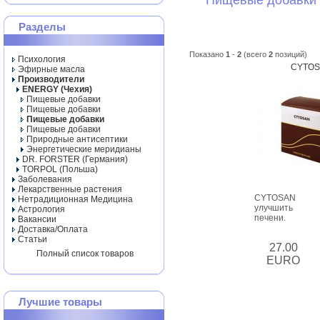
Пищевые добавки
Разделы
Показано
1
-
2
(всего
2
позиций)
Психология
CYTOS
Эфирные масла
Производители
ENERGY (Чехия)
Пищевые добавки
Пищевые добавки
Пищевые добавки
Пищевые добавки
Природные антисептики
Энергетические меридианы
DR. FORSTER (Германия)
TORPOL (Польша)
Заболевания
Лекарственные растения
CYTOSAN п
Нетрадиционная Медицина
улучшить с
Астрология
печени.
Вакансии
Доставка/Оплата
Статьи
27.00
Полный список товаров
EURO
Лучшие товары