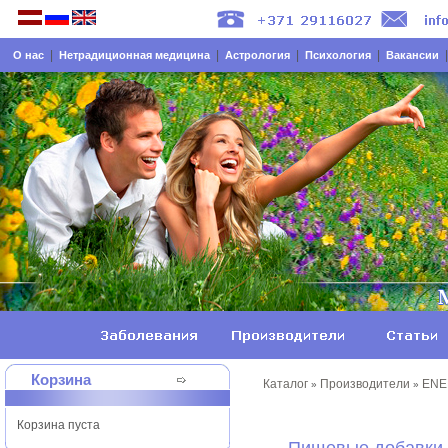
|
|
|
|
О нас
Нетрадиционная медицина
Астрология
Психология
Вакансии
Корзина
Каталог
Производители
ENE
»
»
Корзина пуста