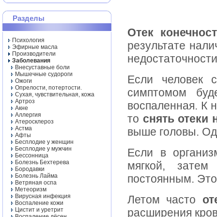
Разделы
Отек конечнос
Психология
результате нали
Эфирные масла
Производители
недостаточности
Заболевания
Внесуставные боли
Мышечные судороги
Если человек 
Ожоги
Опрелости, потертости.
симптомом буд
Сухая, чувствительная, кожа
Артроз
воспаленная. К н
Акне
Аллергия
то
снять отеки 
Атеросклероз
Астма
выше головы. Од
Афты
Бесплодие у женщин
Бесплодие у мужчин
Если в организ
Бессонница
Болезнь Бехтерева
мягкой, затем
Бородавки
Болезнь Лайма
постоянным. Это
Ветряная оспа
Метеоризм
Вирусная инфекция
Летом часто
от
Воспаление кожи
Цистит и уретрит
расширения кров
Воспаление дёсен