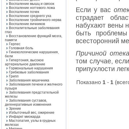
Воспаление мышц и связок
Воспаление ногтевого ложа
Если у вас
оте
Воспаление почек
Воспаление среднего уха
страдает обла
Воспаление тройничного нерва
набухают вены н
Воспаление яичников
Воспалительные заболевания
быть проблемы
глаз
Восстановление функций мозга,
всесторонний ме
памяти
Герпес
Головная боль
Причиной отека
Гинекологические нарушения,
бели
том случае, есл
Гипертония, высокое
артериальное давление
припухлости лег
Гормональные нарушения
Грибковые заболевания
Грипп
Заболевания кишечника
Показано
1
-
1
(все
Заболевания печени и желчного
пузыря
Заболевания предстательной
железы
Заболевания суставов,
дегенеративные изменения
Зрение
Избыточный вес, ожирение
Инфаркт миокарда
Мастопатия, узлы в грудных
железах
Мигрень