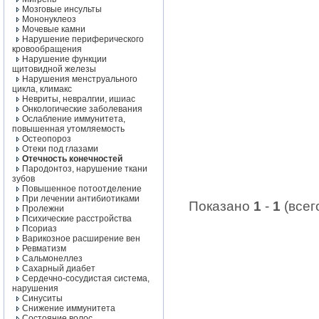
Мозговые инсульты
Мононуклеоз
Мочевые камни
Нарушение периферического
кровообращения
Нарушение функции
щитовидной железы
Нарушения менструального
цикла, климакс
Невриты, невралгии, ишиас
Онкологические заболевания
Ослабление иммунитета,
повышенная утомляемость
Остеопороз
Отеки под глазами
Отечность конечностей
Пародонтоз, нарушение ткани
зубов
Повышенное потоотделение
При лечении антибиотиками
Показано
1
-
1
(все
Пролежни
Психические расстройства
Псориаз
Варикозное расширение вен
Ревматизм
Сальмонеллез
Сахарный диабет
Сердечно-сосудистая система,
нарушения
Синуситы
Снижение иммунитета
Состояние волос