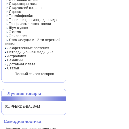
Стареющая кожа
Старческий возраст
Стресс
Тромбофлебит
Тонзиллит, ангина, аденоиды
Трофическая язва голени
Шум в ушах
Экзема
Эпилепсия
Язва желудка и 12-ти перстной
кишки
Лекарственные растения
Нетрадиционная Медицина
Астрология
Вакансии
Доставка/Оплата
Статьи
Полный список товаров
Лучшие товары
01.
PFERDE-BALSAM
Самодиагностика