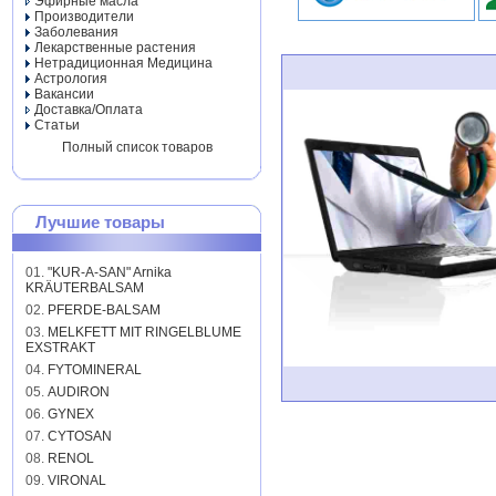
Эфирные масла
Производители
Заболевания
Лекарственные растения
Нетрадиционная Медицина
Астрология
Вакансии
Доставка/Оплата
Статьи
Полный список товаров
Лучшие товары
01.
"KUR-A-SAN" Arnika
KRÄUTERBALSAM
02.
PFERDE-BALSAM
03.
MELKFETT MIT RINGELBLUME
EXSTRAKT
04.
FYTOMINERAL
05.
AUDIRON
06.
GYNEX
07.
CYTOSAN
08.
RENOL
09.
VIRONAL