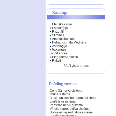
Katalogs
Ēteriskās eļļas
Psiholoģija
Ražotāji
Slimības
Ārstniecības augi
Netradicionālā Medicīna
Astroloģija
Vakances
Vakances
Piegāde/Apmaksa
Raksti
Rādīt visas preces
Pašdiagnostika
Centrālā nervu sistēma
Imūnā sistēma
Balsta un kustību orgānu sistēma
Limfātiskā sistēma
Perifērās nervu sistēma
Vīrieša reproduktīva sistēma
Sievietes reproduktīvā sistēma