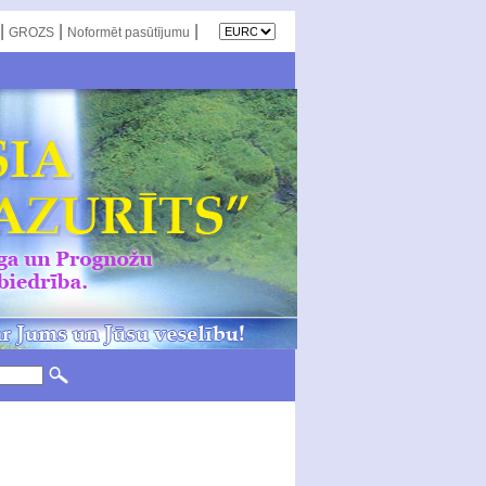
|
|
|
GROZS
Noformēt pasūtījumu