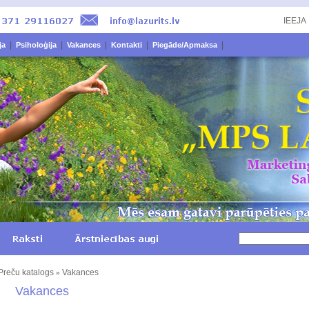
IEEJA
|
|
|
|
|
ja
Psiholoģija
Vakances
Kontakti
Piegāde/Apmaksa
Preču katalogs
Vakances
»
Vakances