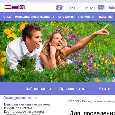
|
|
|
|
О нас
Нетрадиционная медицина
Астрология
Психология
Вакансии
Самодиагностика
Каталог
» Репродуктивная система 
Центральная нервная система
Иммунная система
Костно-мышечная система
Для проведени