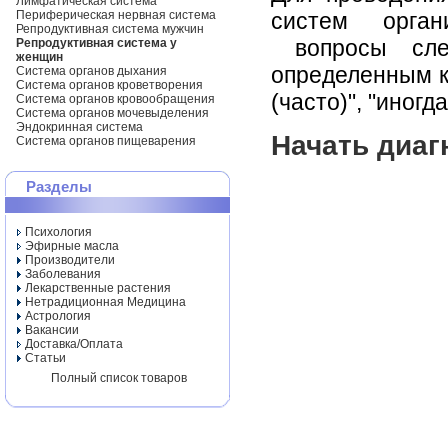
Лимфатическая система
Периферическая нервная система
систем орга
Репродуктивная система мужчин
вопросы след
Репродуктивная система у
женщин
определенным к
Система органов дыхания
Система органов кроветворения
(часто)", "иногда
Система органов кровообращения
Система органов мочевыделения
Эндокринная система
Начать диаг
Система органов пищеварения
Разделы
Психология
Эфирные масла
Производители
Заболевания
Лекарственные растения
Нетрадиционная Медицина
Астрология
Вакансии
Доставка/Оплата
Статьи
Полный список товаров